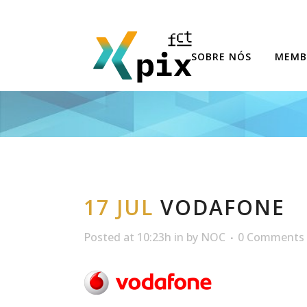
SOBRE NÓS
MEMB
17 JUL
VODAFONE
Posted at 10:23h
in
by
NOC
0 Comments