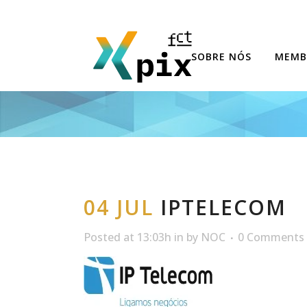
SOBRE NÓS
MEMB
04 JUL
IPTELECOM
Posted at 13:03h
in
by
NOC
0 Comments