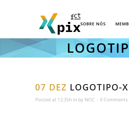
SOBRE NÓS
MEMB
LOGOTIP
07 DEZ
LOGOTIPO-X
Posted at 12:35h
in
by
NOC
0 Comments