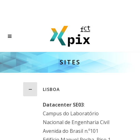
SITES
LISBOA
Datacenter SE03
:
Campus do Laboratório
Nacional de Engenharia Civil
Avenida do Brasil n.º101
Edifício Manuel Rocha, Piso 1